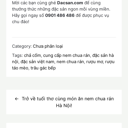
Mời các bạn cùng ghé
Dacsan.com
để cùng
thưởng thức những đặc sản ngon mỗi vùng miền.
Hãy gọi ngay số
0901 486 486
để được phục vụ
chu đáo!
Category:
Chưa phân loại
Tags:
chả cốm
,
cung cấp nem chua rán
,
đặc sản hà
nội
,
đặc sản việt nam
,
nem chua rán
,
rượu mơ
,
rượu
táo mèo
,
trâu gác bếp
Điều
hướng
Trở về tuổi thơ cùng món ăn nem chua rán
Hà Nội!
bài
viết